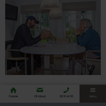
Forside
Få tilbud
28 19 46 93
Menu
Vores 3-i-1-koncept