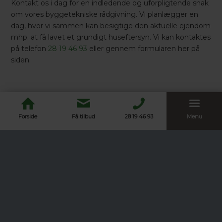
Kontakt os i dag for en indledende og uforpligtende snak
om vores byggetekniske rådgivning. Vi planlægger en
dag, hvor vi sammen kan besigtige den aktuelle ejendom
mhp. at få lavet et grundigt huseftersyn. Vi kan kontaktes
på telefon
28 19 46 93
eller gennem formularen her på
siden.
Forside
Få tilbud
28 19 46 93
Menu